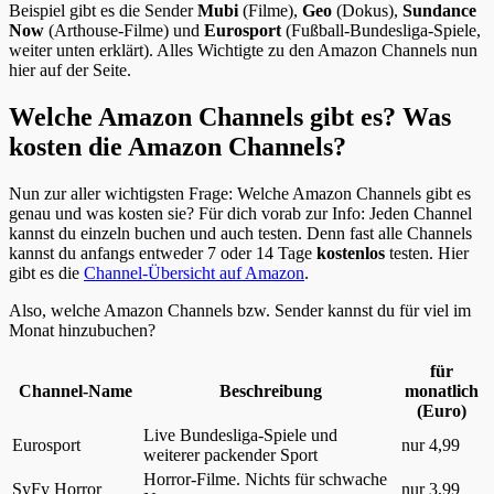
Beispiel gibt es die Sender
Mubi
(Filme),
Geo
(Dokus),
Sundance
Now
(Arthouse-Filme) und
Eurosport
(Fußball-Bundesliga-Spiele,
weiter unten erklärt). Alles Wichtigte zu den Amazon Channels nun
hier auf der Seite.
Welche Amazon Channels gibt es? Was
kosten die Amazon Channels?
Nun zur aller wichtigsten Frage: Welche Amazon Channels gibt es
genau und was kosten sie? Für dich vorab zur Info: Jeden Channel
kannst du einzeln buchen und auch testen. Denn fast alle Channels
kannst du anfangs entweder 7 oder 14 Tage
kostenlos
testen. Hier
gibt es die
Channel-Übersicht auf Amazon
.
Also, welche Amazon Channels bzw. Sender kannst du für viel im
Monat hinzubuchen?
für
Channel-Name
Beschreibung
monatlich
(Euro)
Live Bundesliga-Spiele und
Eurosport
nur 4,99
weiterer packender Sport
Horror-Filme. Nichts für schwache
SyFy Horror
nur 3,99