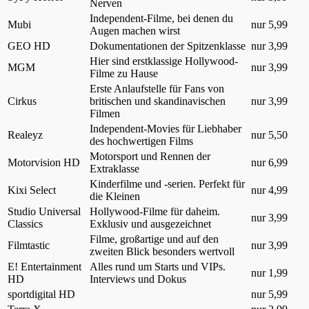
Nerven
Independent-Filme, bei denen du
Mubi
nur 5,99
Augen machen wirst
GEO HD
Dokumentationen der Spitzenklasse
nur 3,99
Hier sind erstklassige Hollywood-
MGM
nur 3,99
Filme zu Hause
Erste Anlaufstelle für Fans von
Cirkus
britischen und skandinavischen
nur 3,99
Filmen
Independent-Movies für Liebhaber
Realeyz
nur 5,50
des hochwertigen Films
Motorsport und Rennen der
Motorvision HD
nur 6,99
Extraklasse
Kinderfilme und -serien. Perfekt für
Kixi Select
nur 4,99
die Kleinen
Studio Universal
Hollywood-Filme für daheim.
nur 3,99
Classics
Exklusiv und ausgezeichnet
Filme, großartige und auf den
Filmtastic
nur 3,99
zweiten Blick besonders wertvoll
E! Entertainment
Alles rund um Starts und VIPs.
nur 1,99
HD
Interviews und Dokus
sportdigital HD
nur 5,99