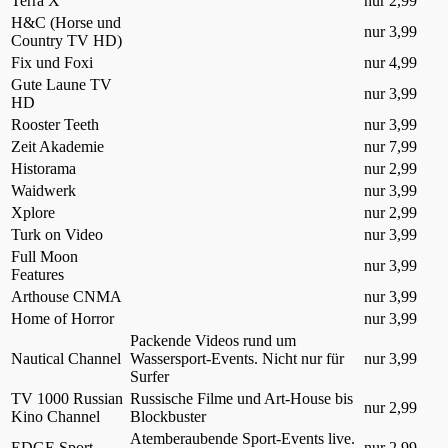
Terra X
nur 2,99
H&C (Horse und
nur 3,99
Country TV HD)
Fix und Foxi
nur 4,99
Gute Laune TV
nur 3,99
HD
Rooster Teeth
nur 3,99
Zeit Akademie
nur 7,99
Historama
nur 2,99
Waidwerk
nur 3,99
Xplore
nur 2,99
Turk on Video
nur 3,99
Full Moon
nur 3,99
Features
Arthouse CNMA
nur 3,99
Home of Horror
nur 3,99
Packende Videos rund um
Nautical Channel
Wassersport-Events. Nicht nur für
nur 3,99
Surfer
TV 1000 Russian
Russische Filme und Art-House bis
nur 2,99
Kino Channel
Blockbuster
Atemberaubende Sport-Events live.
EDGE Sport
nur 2,99